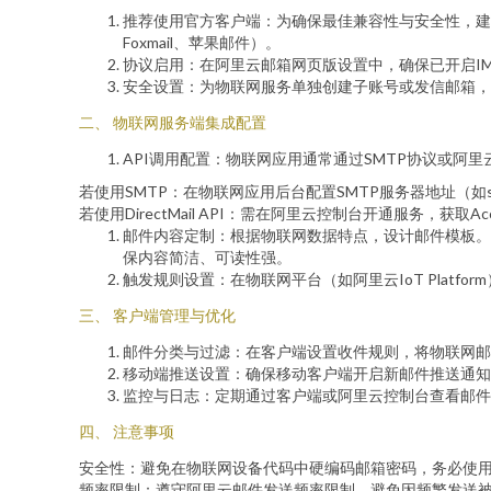
推荐使用官方客户端：为确保最佳兼容性与安全性，建议使
Foxmail、苹果邮件）。
协议启用：在阿里云邮箱网页版设置中，确保已开启IM
安全设置：为物联网服务单独创建子账号或发信邮箱，
二、 物联网服务端集成配置
API调用配置：物联网应用通常通过SMTP协议或阿里云邮件
若使用SMTP：在物联网应用后台配置SMTP服务器地址（如smtp.
若使用DirectMail API：需在阿里云控制台开通服务，获
邮件内容定制：根据物联网数据特点，设计邮件模板。
保内容简洁、可读性强。
触发规则设置：在物联网平台（如阿里云IoT Plat
三、 客户端管理与优化
邮件分类与过滤：在客户端设置收件规则，将物联网邮
移动端推送设置：确保移动客户端开启新邮件推送通知
监控与日志：定期通过客户端或阿里云控制台查看邮件
四、 注意事项
安全性：避免在物联网设备代码中硬编码邮箱密码，务必使用授权
频率限制：遵守阿里云邮件发送频率限制，避免因频繁发送被判定