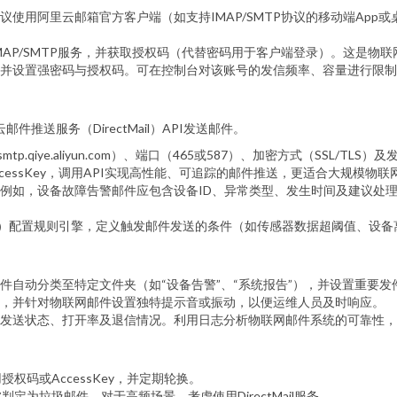
用阿里云邮箱官方客户端（如支持IMAP/SMTP协议的移动端App或桌
AP/SMTP服务，并获取授权码（代替密码用于客户端登录）。这是物联
并设置强密码与授权码。可在控制台对该账号的发信频率、容量进行限制
推送服务（DirectMail）API发送邮件。
qiye.aliyun.com）、端口（465或587）、加密方式（SSL/TLS
取AccessKey，调用API实现高性能、可追踪的邮件推送，更适合大规模物
例如，设备故障告警邮件应包含设备ID、异常类型、发生时间及建议处
form）配置规则引擎，定义触发邮件发送的条件（如传感器数据超阈值、
件自动分类至特定文件夹（如“设备告警”、“系统报告”），并设置重要
，并针对物联网邮件设置独特提示音或振动，以便运维人员及时响应。
发送状态、打开率及退信情况。利用日志分析物联网邮件系统的可靠性，
码或AccessKey，并定期轮换。
为垃圾邮件。对于高频场景，考虑使用DirectMail服务。