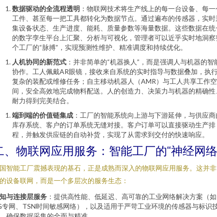
数据驱动的全流程透明
：物联网技术将生产线上的每一台设备、每一
工件、甚至每一把工具都转化为数据节点。通过遍布的传感器，实时
集设备状态、生产进度、能耗、质量参数等海量数据。这些数据在统
的数字孪生平台上汇聚、分析与可视化，管理者可以近乎实时地洞察
个工厂的“脉搏”，实现预测性维护、精准调度和持续优化。
人机协同的新范式
：并非简单的“机器换人”，而是强调人与机器的智
协作。工人佩戴AR眼镜，接收来自系统的实时指导与数据叠加，执
复杂的装配或维修任务；自主移动机器人（AMR）与工人共享工作空
间，安全高效地完成物料配送。人的创造力、决策力与机器的精确性
耐力得到完美结合。
端到端的价值链集成
：工厂的智能系统向上游与下游延伸，与供应商
库存系统、客户的订单系统无缝对接。客户订单可以直接驱动生产排
程，并触发供应链的自动补货，实现了从需求到交付的快速响应。
二、物联网应用服务：智能工厂的“神经网络
国智能工厂震撼表现的基石，正是成熟而深入的物联网应用服务。这并非
的设备联网，而是一个多层次的服务生态：
知与连接层服务
：提供高性能、低延迟、高可靠的工业网络解决方案（如
G专网、TSN时间敏感网络），以及适用于严苛工业环境的传感器与标识
，确保数据采集的全面与精准。