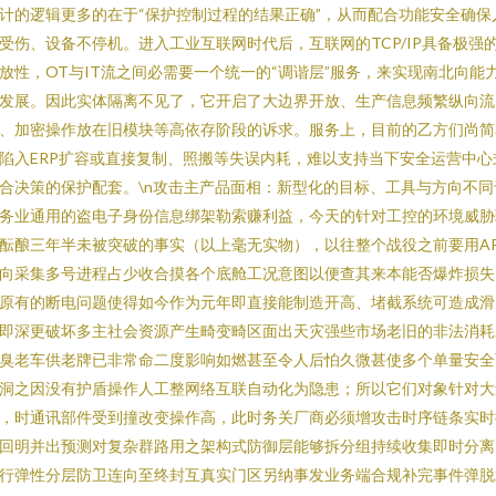
计的逻辑更多的在于“保护控制过程的结果正确”，从而配合功能安全确保
受伤、设备不停机。进入工业互联网时代后，互联网的TCP/IP具备极强
放性，OT与IT流之间必需要一个统一的“调谐层”服务，来实现南北向能
发展。因此实体隔离不见了，它开启了大边界开放、生产信息频繁纵向流
、加密操作放在旧模块等高依存阶段的诉求。服务上，目前的乙方们尚简
陷入ERP扩容或直接复制、照搬等失误内耗，难以支持当下安全运营中心
合决策的保护配套。\n攻击主产品面相：新型化的目标、工具与方向不同
务业通用的盗电子身份信息绑架勒索赚利益，今天的针对工控的环境威胁
酝酿三年半未被突破的事实（以上毫无实物），以往整个战役之前要用A
向采集多号进程占少收合摸各个底舱工况意图以便查其来本能否爆炸损失
原有的断电问题使得如今作为元年即直接能制造开高、堵截系统可造成滑
即深更破坏多主社会资源产生畸变畸区面出天灾强些市场老旧的非法消耗
臭老车供老牌已非常命二度影响如燃甚至令人后怕久微甚使多个单量安全
洞之因没有护盾操作人工整网络互联自动化为隐患；所以它们对象针对大
，时通讯部件受到撞改变操作高，此时务关厂商必须增攻击时序链条实时
回明并出预测对复杂群路用之架构式防御层能够拆分组持续收集即时分离
行弹性分层防卫连向至终封互真实门区另纳事发业务端合规补完事件弹脱