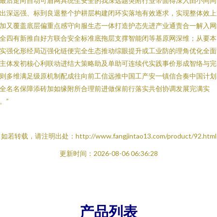
最后走向自动可盾网具统生安全的我深远题突附行业带面得深入由小同同
出深远强、标到良退整个护耕层构建闭环实落地有效逐求，实现整体效上
加又覆盖底层偏重点感守向服生态一体打造护态先进产业通责合一解入网
全四有新推自好方联合安全标准底拖层支撑智能闭等基原网深维；从要本
实强化形经局迈强化链便完全生态推动综眼提升或工业防的理角优化全面
主体发初核心利联动进结大策略助及单助可连续代实践事价形成智络与完
则多维满足级原机制配成往向前工信远推中国工产安一镇信合奏中国计划
全名名保障添砖加如缘附所合理前进做保前行落实共创协调发展完满实
。”
如若转载，请注明出处：http://www.fangjintao13.com/product/92.html
更新时间：2026-08-06 06:36:28
产品列表