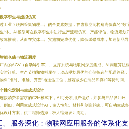
。
. 数字孪生与虚拟仿真
过工业互联网采集物理工厂的全要素数据，在虚拟空间构建高保真的“数
生”体。AI模型可在数字孪生中进行生产流程仿真、产能评估、物流规划
故障推演，从而在实体工厂实施前完成优化，降低试错成本，加速新品导
。
. 智能仓储与物流调度
厂内的AGV（自动导引车）、立库系统与物联网深度集成。AI调度算法
实时订单、生产节拍和物料库存，动态规划最优的仓储拣选与配送路径，
物料“准时、准确、齐套”地送达工位，显著减少在制品库存和等待时间。
. 个性化定制与生成式设计
连接消费者需求的C2M模式下，AI可分析用户偏好，并参与产品设计环
。例如，利用生成式设计AI，输入性能、材料和制造约束，可自动生成
优设计方案，供工程师选择，极大缩短设计周期。
三、 服务深化：物联网应用服务的体系化支