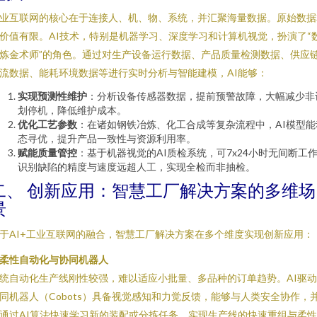
业互联网的核心在于连接人、机、物、系统，并汇聚海量数据。原始数据
价值有限。AI技术，特别是机器学习、深度学习和计算机视觉，扮演了“
炼金术师”的角色。通过对生产设备运行数据、产品质量检测数据、供应
流数据、能耗环境数据等进行实时分析与智能建模，AI能够：
实现预测性维护
：分析设备传感器数据，提前预警故障，大幅减少非
划停机，降低维护成本。
优化工艺参数
：在诸如钢铁冶炼、化工合成等复杂流程中，AI模型能
态寻优，提升产品一致性与资源利用率。
赋能质量管控
：基于机器视觉的AI质检系统，可7x24小时无间断工
识别缺陷的精度与速度远超人工，实现全检而非抽检。
二、 创新应用：智慧工厂解决方案的多维场
景
于AI+工业互联网的融合，智慧工厂解决方案在多个维度实现创新应用：
. 柔性自动化与协同机器人
统自动化生产线刚性较强，难以适应小批量、多品种的订单趋势。AI驱
同机器人（Cobots）具备视觉感知和力觉反馈，能够与人类安全协作，
通过AI算法快速学习新的装配或分拣任务，实现生产线的快速重组与柔性