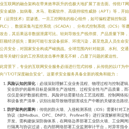
业互联网的融合架构在带来效率跃升的也极大地扩展了攻击面。传统IT
安全威胁，如病毒、木马、勒索软件、高级持续性威胁（APT）等，开
T（运营技术）层渗透。一旦工控网络的核心组件，如可编程逻辑控制器
PLC）、数据采集与监控系统（SCADA）、分布式控制系统（DCS）等
攻击，其后果远非数据泄露可比。轻则导致生产线停摆、产品质量下降，
巨额经济损失；重则可能引发设备损坏、环境污染，甚至危及人员生命安
公共安全，对国家安全构成严峻挑战。全球范围内针对能源、水利、交通
造等关键行业的工控系统攻击事件屡见不鲜，凸显了问题的紧迫性。
此背景下，专业的互联网安全服务必须进行范式转移，从传统的以IT为
向“IT/OT深度融合安全”。这要求安全服务具备全新的视角和能力：
风险认知的深化
：必须深刻理解工业业务流程、物理过程与控制逻辑
安全防护的最终目标是保障生产连续性、过程安全性与产品质量，而
仅仅是保护数据机密性。风险评估需要结合工艺流程图、控制网络拓
和设备资产清单，识别出能导致物理损害或生产中断的关键攻击路径
防护架构的重构
：传统的防火墙、入侵检测系统（IDS）需要针对工
协议（如Modbus、OPC、DNP3、Profinet等）进行深度解析和定
开发。需构建纵深防御体系，在网络边界部署工业防火墙、工业网闸
行隔离与协议过滤，在内部网络部署工业监测审计平台，对异常指令