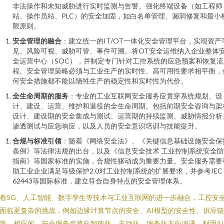
非法操作和未知威胁进行实时监测与告警。强化终端设备（如工程师
站、操作员站、PLC）的安全加固，如白名单管理、漏洞修复和最小
限原则。
安全管理的融合
：建立统一的IT/OT一体化安全管理平台，实现资产
见、风险可视、威胁可管、事件可溯。将OT安全运维纳入企业整体
全运营中心（SOC），并制定专门针对工控系统的应急预案和恢复流
程。安全管理策略必须与工业生产的实时性、高可用性要求相平衡，
何安全措施都不能以牺牲生产的稳定性和实时性为代价。
全生命周期的服务
：专业的工业互联网安全服务应贯穿系统规划、设
计、建设、运营、维护和退役的全生命周期。包括前期安全咨询与架
设计、建设期的安全集成与测试、运营期的持续监测、威胁情报分析
渗透测试与应急响应，以及人员的安全意识培训与技能提升。
合规与标准引领
：随着《网络安全法》、《关键信息基础设施安全保
条例》等法律法规的出台，以及《信息安全技术 工业控制系统安全
指南》等国家标准的实施，合规性驱动成为重要力量。安全服务需要
助工业企业满足等级保护2.0对工业控制系统的扩展要求，并参考IEC
62443等国际标准，建立符合自身特点的安全管理体系。
着5G、人工智能、数字孪生等技术与工业互联网的进一步融合，工控安
面临更复杂的挑战，例如边缘计算节点的安全、AI模型的安全性、供应
等。相应的，安全服务也将向智能化、主动化、服务化方向演进，利用A